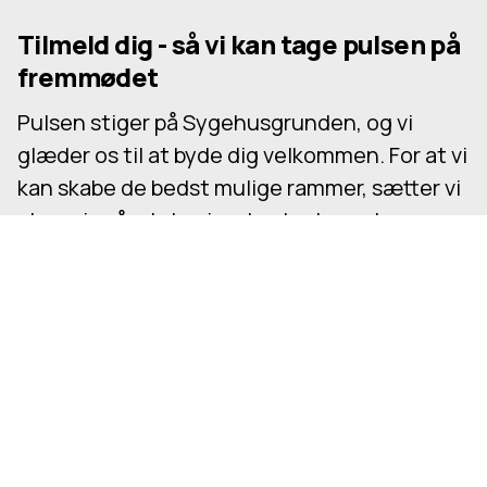
Tilmeld dig - så vi kan tage pulsen på
fremmødet
Pulsen stiger på Sygehusgrunden, og vi
glæder os til at byde dig velkommen. For at vi
kan skabe de bedst mulige rammer, sætter vi
stor pris på, at du giver besked, om du
kommer - også hvis du ender med at blive
hjemme. Din tilmelding gør en forskel og
hjælper os med at få det hele til at spille.
Tilmeld nu