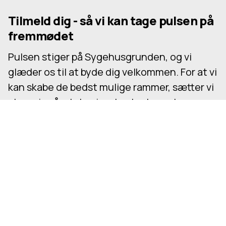
Tilmeld dig - så vi kan tage pulsen på
fremmødet
Pulsen stiger på Sygehusgrunden, og vi
glæder os til at byde dig velkommen. For at vi
kan skabe de bedst mulige rammer, sætter vi
stor pris på, at du giver besked, om du
kommer - også hvis du ender med at blive
hjemme. Din tilmelding gør en forskel og
hjælper os med at få det hele til at spille.
Tilmeld nu