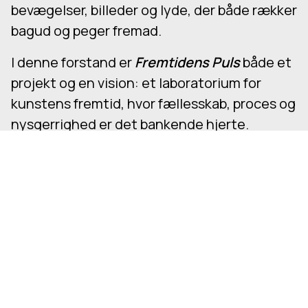
bevægelser, billeder og lyde, der både rækker
bagud og peger fremad.
I denne forstand er
Fremtidens Puls
både et
projekt og en vision: et laboratorium for
kunstens fremtid, hvor fællesskab, proces og
nysgerrighed er det bankende hjerte.
Fremtidens Puls er støttet af Færchfonden
og Sygehusgrunden
Tilmeld dig - så vi kan tage pulsen på
fremmødet
Pulsen stiger på Sygehusgrunden, og vi
glæder os til at byde dig velkommen. For at vi