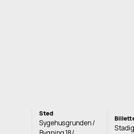
Sted
Billett
Sygehusgrunden /
Stadig
Bygning 18 /