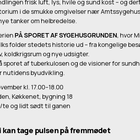
dlingen frisk luft, lys, hvile og sund kost – og de
atorium i de smukke omgivelser nær Amtssygehu
 nye tanker om helbredelse.
serien
PÅ SPORET AF SYGEHUSGRUNDEN
, hvor 
lks folder stedets historie ud – fra kongelige be
v, koldkrigsrum og nye udsigter.
å sporet af tuberkulosen og de visioner for sundh
r nutidens byudvikling.
vember kl. 17.00–18.00
n, Køkkenet, bygning 18
e/te og lidt sødt til ganen
 vi kan tage pulsen på fremmødet