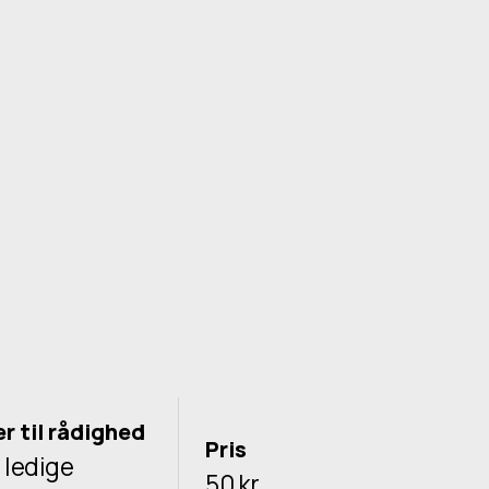
er til rådighed
Pris
 ledige
50 kr.