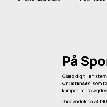
På Spo
Glæd dig til en stem
Christensen
, som f
kampen mod sygdomm
I begyndelsen af 190