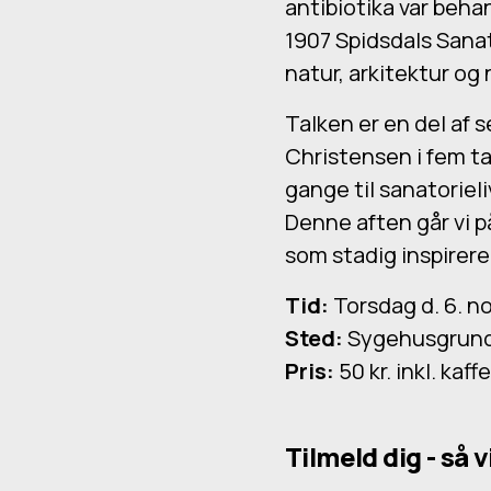
antibiotika var behan
1907 Spidsdals San
natur, arkitektur og
Talken er en del af 
Christensen i fem ta
gange til sanatorieli
Denne aften går vi p
som stadig inspirere
Tid:
Torsdag d. 6. no
Sted:
Sygehusgrunde
Pris:
50 kr. inkl. kaff
Tilmeld dig - så