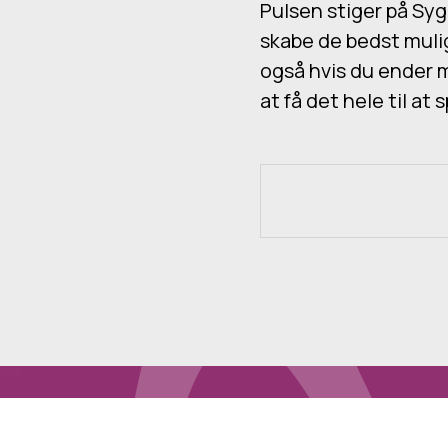
Pulsen stiger på Syg
skabe de bedst mulig
også hvis du ender m
at få det hele til at s