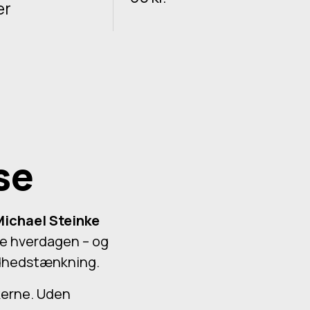
er
se
Michael Steinke
ede hverdagen – og
ndhedstænkning.
skerne. Uden