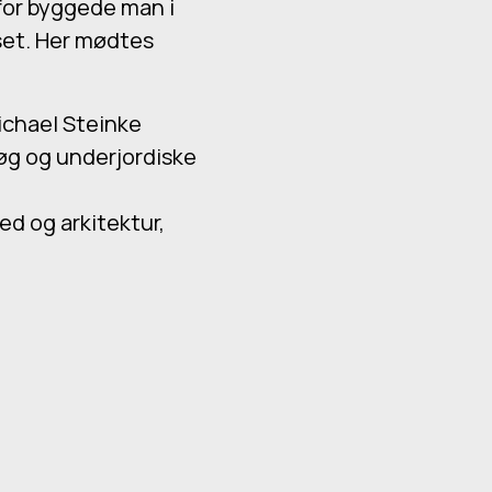
rfor byggede man i
set. Her mødtes
Michael Steinke
søg og underjordiske
ed og arkitektur,